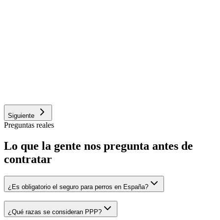
Compañía
Otro (caza, deporte, vigilancia)
Confirmo que mi perro está sano, sin enfermedades preexistente
ni defectos físicos en el momento de contratar.
¿Es perro PPP (potencialmente peligroso)?
Sí
No
No estoy seguro
Siguiente
Preguntas reales
Lo que la gente nos pregunta antes de
contratar
¿Es obligatorio el seguro para perros en España?
¿Qué razas se consideran PPP?