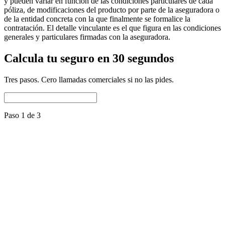
y pueden variar en función de las condiciones particulares de cada
póliza, de modificaciones del producto por parte de la aseguradora o
de la entidad concreta con la que finalmente se formalice la
contratación. El detalle vinculante es el que figura en las condiciones
generales y particulares firmadas con la aseguradora.
Calcula tu seguro en 30 segundos
Tres pasos. Cero llamadas comerciales si no las pides.
Paso 1 de 3
Nombre del perro
Raza
Selecciona una raza
Fecha de nacimiento
Es mestizo
Nº de microchip
Repite el microchip
Uso del perro