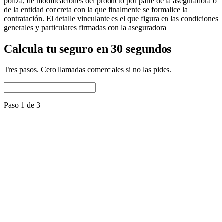
póliza, de modificaciones del producto por parte de la aseguradora o
de la entidad concreta con la que finalmente se formalice la
contratación. El detalle vinculante es el que figura en las condiciones
generales y particulares firmadas con la aseguradora.
Calcula tu seguro en 30 segundos
Tres pasos. Cero llamadas comerciales si no las pides.
Paso 1 de 3
Nombre del perro
Raza
Selecciona una raza
Fecha de nacimiento
Es mestizo
Nº de microchip
Repite el microchip
Uso del perro