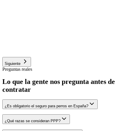
Compañía
Otro (caza, deporte, vigilancia)
Confirmo que mi perro está sano, sin enfermedades preexistente
ni defectos físicos en el momento de contratar.
¿Es perro PPP (potencialmente peligroso)?
Sí
No
No estoy seguro
Siguiente
Preguntas reales
Lo que la gente nos pregunta antes de
contratar
¿Es obligatorio el seguro para perros en España?
¿Qué razas se consideran PPP?