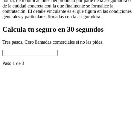
póliza, de modificaciones del producto por parte de la aseguradora o
de la entidad concreta con la que finalmente se formalice la
contratación. El detalle vinculante es el que figura en las condiciones
generales y particulares firmadas con la aseguradora.
Calcula tu seguro en 30 segundos
Tres pasos. Cero llamadas comerciales si no las pides.
Paso 1 de 3
Nombre del perro
Raza
Selecciona una raza
Fecha de nacimiento
Es mestizo
Nº de microchip
Repite el microchip
Uso del perro