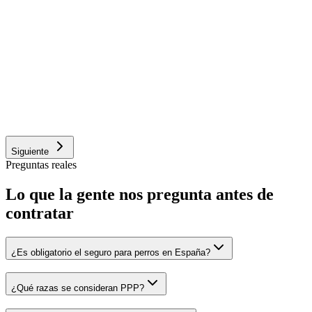
Compañía
Otro (caza, deporte, vigilancia)
Confirmo que mi perro está sano, sin enfermedades preexistente
ni defectos físicos en el momento de contratar.
¿Es perro PPP (potencialmente peligroso)?
Sí
No
No estoy seguro
Siguiente
Preguntas reales
Lo que la gente nos pregunta antes de
contratar
¿Es obligatorio el seguro para perros en España?
¿Qué razas se consideran PPP?