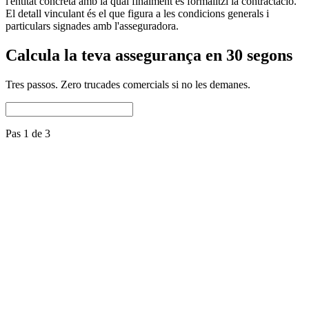
l'entitat concreta amb la qual finalment es formalitzi la contractació.
El detall vinculant és el que figura a les condicions generals i
particulars signades amb l'asseguradora.
Calcula la teva assegurança en 30 segons
Tres passos. Zero trucades comercials si no les demanes.
Pas 1 de 3
Nom del gos
Raça
Selecciona una raça
Data de naixement
És mestís
Núm. de microxip
Repeteix el microxip
Ús del gos
Companyia
Altres (caça, esport, vigilància)