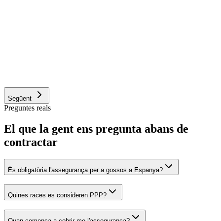
Confirmo que el meu gos està sa, sense malalties preexistents ni
defectes físics en el moment de contractar.
És gos PPP (potencialment perillós)?
Sí
No
No n'estic segur
Següent
Preguntes reals
El que la gent ens pregunta abans de
contractar
És obligatòria l'assegurança per a gossos a Espanya?
Quines races es consideren PPP?
Quan comença a cobrir-me l'assegurança?