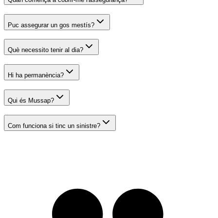
Puc assegurar un gos mestís?
Què necessito tenir al dia?
Hi ha permanència?
Qui és Mussap?
Com funciona si tinc un sinistre?