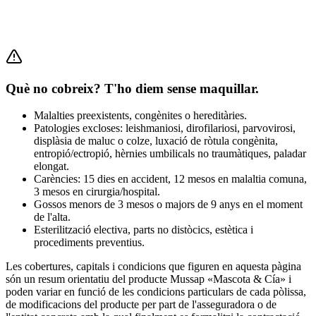
Què no cobreix? T'ho diem sense maquillar.
Malalties preexistents, congènites o hereditàries.
Patologies excloses: leishmaniosi, dirofilariosi, parvovirosi,
displàsia de maluc o colze, luxació de ròtula congènita,
entropió/ectropió, hèrnies umbilicals no traumàtiques, paladar
elongat.
Carències: 15 dies en accident, 12 mesos en malaltia comuna,
3 mesos en cirurgia/hospital.
Gossos menors de 3 mesos o majors de 9 anys en el moment
de l'alta.
Esterilització electiva, parts no distòcics, estètica i
procediments preventius.
Les cobertures, capitals i condicions que figuren en aquesta pàgina
són un resum orientatiu del producte Mussap «Mascota & Cía» i
poden variar en funció de les condicions particulars de cada pòlissa,
de modificacions del producte per part de l'asseguradora o de