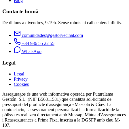
Blog
Contacte humà
De dilluns a divendres, 9-19h. Sense robots ni call centers infinits.
comunidades@gestorvecinal.com
+34 936 55 22 55
WhatsApp
Legal
Legal
Privacy
Cookies
Asseguragos és una web informativa operada per Futuralama
Gestión, S.L. (NIF B56811581) que canalitza sol·licituds de
pressupost del producte d'assegurança «Mascota & Cía». La
contractació, l'assessorament personalitzat i la formalització de la
pòlissa es realitzen directament amb Mussap, Mútua d'Assegurances
i Reassegurances a Prima Fixa, inscrita a la DGSFP amb clau M-
107.