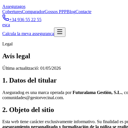
Asseguragos
Cobertures
Comparador
Gossos PPP
Blog
Contacte
+34 936 55 22 55
es
ca
Calcula la meva assegurança
Legal
Avís legal
Última actualització: 01/05/2026
1. Datos del titular
Aseguradog es una marca operada por
Futuralama Gestión, S.L.
, c
comunidades@gestorvecinal.com
.
2. Objeto del sitio
Esta web tiene carácter exclusivamente informativo. Su finalidad es 
asesoramiento personalizado y formalización de la póliza se real