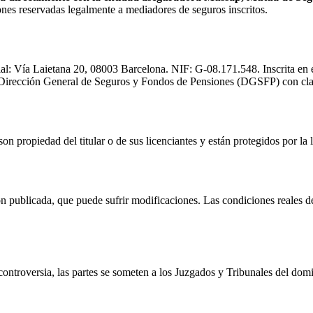
ones reservadas legalmente a mediadores de seguros inscritos.
ial:
Vía Laietana 20, 08003 Barcelona
. NIF:
G-08.171.548
. Inscrita e
la Dirección General de Seguros y Fondos de Pensiones (DGSFP) con cl
on propiedad del titular o de sus licenciantes y están protegidos por la 
ión publicada, que puede sufrir modificaciones. Las condiciones reales d
 controversia, las partes se someten a los Juzgados y Tribunales del dom