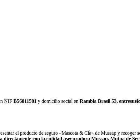
on NIF
B56811581
y domicilio social en
Rambla Brasil 53, entresuel
presentar el producto de seguro «Mascota & Cía» de Mussap y recoger so
iza directamente con la entidad aseguradora
Mussap, Mutua de Segu