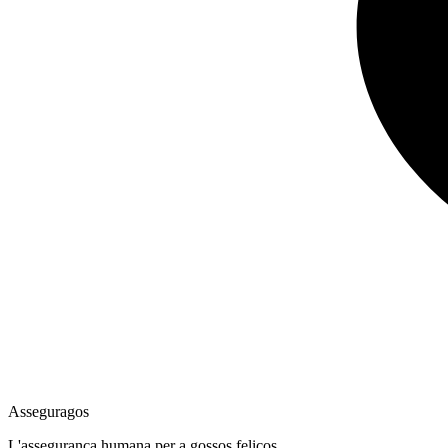
Asseguragos
L'assegurança humana per a gossos feliços.