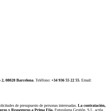
o 2, 08028 Barcelona
. Teléfono:
+34 936 55 22 55
. Email:
licitudes de presupuesto de personas interesadas.
La contratación,
ros y Reaseguros a Prima Fija
.
Futuralama Gestión, S.L.
actúa