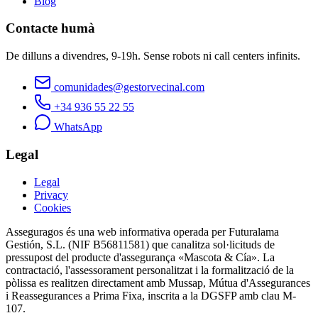
Blog
Contacte humà
De dilluns a divendres, 9-19h. Sense robots ni call centers infinits.
comunidades@gestorvecinal.com
+34 936 55 22 55
WhatsApp
Legal
Legal
Privacy
Cookies
Asseguragos és una web informativa operada per Futuralama
Gestión, S.L. (NIF B56811581) que canalitza sol·licituds de
pressupost del producte d'assegurança «Mascota & Cía». La
contractació, l'assessorament personalitzat i la formalització de la
pòlissa es realitzen directament amb Mussap, Mútua d'Assegurances
i Reassegurances a Prima Fixa, inscrita a la DGSFP amb clau M-
107.