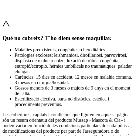
Què no cobreix? T'ho diem sense maquillar.
Malalties preexistents, congènites o hereditàries.
Patologies excloses: leishmaniosi, dirofilariosi, parvovirosi,
displàsia de maluc o colze, luxació de ròtula congènita,
entropió/ectropió, hèrnies umbilicals no traumàtiques, paladar
elongat.
Carències: 15 dies en accident, 12 mesos en malaltia comuna,
3 mesos en cirurgia/hospital.
Gossos menors de 3 mesos o majors de 9 anys en el moment
de l'alta.
Esterilització electiva, parts no distòcics, estètica i
procediments preventius.
Les cobertures, capitals i condicions que figuren en aquesta pàgina
són un resum orientatiu del producte Mussap «Mascota & Cía» i
poden variar en funció de les condicions particulars de cada pòlissa,
de modificacions del producte per part de l'asseguradora o de