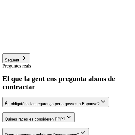
Confirmo que el meu gos està sa, sense malalties preexistents ni
defectes físics en el moment de contractar.
És gos PPP (potencialment perillós)?
Sí
No
No n'estic segur
Següent
Preguntes reals
El que la gent ens pregunta abans de
contractar
És obligatòria l'assegurança per a gossos a Espanya?
Quines races es consideren PPP?
Quan comença a cobrir-me l'assegurança?