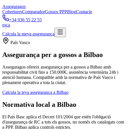
Asseguragos
Cobertures
Comparador
Gossos PPP
Blog
Contacte
+34 936 55 22 55
es
ca
Calcula la meva assegurança
País Vasco
Assegurança per a gossos a Bilbao
Asseguragos ofereix assegurança per a gossos a Bilbao amb
responsabilitat civil fins a 150.000€, assistència veterinària 24h i
atenció humana. Compatible amb la normativa de País Vasco i
plenament operativa a tota la ciutat.
Calcula la teva assegurança a Bilbao
Normativa local a Bilbao
El País Basc aplica el Decret 101/2004 que estén l'obligació
d'assegurança de RC a tots els gossos, no només els catalogats com
a PPP. Bilbao aplica controls estrictes.