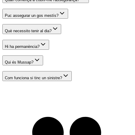
Puc assegurar un gos mestís?
Què necessito tenir al dia?
Hi ha permanència?
Qui és Mussap?
Com funciona si tinc un sinistre?