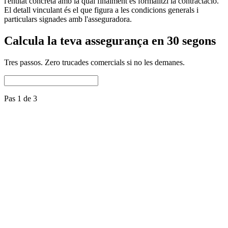
l'entitat concreta amb la qual finalment es formalitzi la contractació.
El detall vinculant és el que figura a les condicions generals i
particulars signades amb l'asseguradora.
Calcula la teva assegurança en 30 segons
Tres passos. Zero trucades comercials si no les demanes.
Pas 1 de 3
Nom del gos
Raça
Selecciona una raça
Data de naixement
És mestís
Núm. de microxip
Repeteix el microxip
Ús del gos
Companyia
Altres (caça, esport, vigilància)