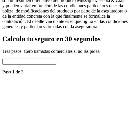
son un resumen orientativo del producto Mussap «Mascota & Cía»
y pueden variar en función de las condiciones particulares de cada
póliza, de modificaciones del producto por parte de la aseguradora o
de la entidad concreta con la que finalmente se formalice la
contratación. El detalle vinculante es el que figura en las condiciones
generales y particulares firmadas con la aseguradora.
Calcula tu seguro en 30 segundos
Tres pasos. Cero llamadas comerciales si no las pides.
Paso 1 de 3
Nombre del perro
Raza
Selecciona una raza
Fecha de nacimiento
Es mestizo
Nº de microchip
Repite el microchip