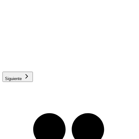
Uso del perro
Compañía
Otro (caza, deporte, vigilancia)
Confirmo que mi perro está sano, sin enfermedades preexistente
ni defectos físicos en el momento de contratar.
¿Es perro PPP (potencialmente peligroso)?
Sí
No
No estoy seguro
Siguiente