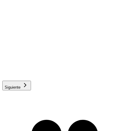
Es mestizo
Nº de microchip
Repite el microchip
Uso del perro
Compañía
Otro (caza, deporte, vigilancia)
Confirmo que mi perro está sano, sin enfermedades preexistente
ni defectos físicos en el momento de contratar.
¿Es perro PPP (potencialmente peligroso)?
Sí
No
No estoy seguro
Siguiente